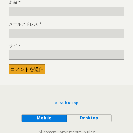
名前
*
メールアドレス
*
サイト
Back to top
Mobile
Desktop
All content Copyright btmup Blog