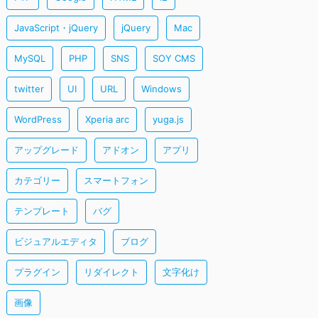
JavaScript・jQuery
jQuery
Mac
MySQL
PHP
SNS
SOY CMS
twitter
UI
URL
Windows
WordPress
Xperia arc
yuga.js
アップグレード
アドオン
アプリ
カテゴリー
スマートフォン
テンプレート
バグ
ビジュアルエディタ
ブログ
プラグイン
リダイレクト
文字化け
画像