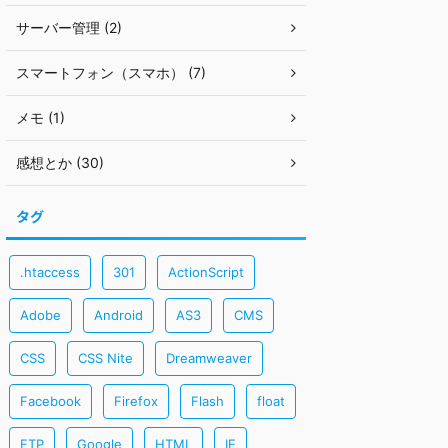
サーバー管理 (2)
スマートフォン（スマホ） (7)
メモ (1)
感想とか (30)
タグ
.htaccess
301
ActionScript
Adobe
Android
AS3
CMS
CSS
CSS Nite
Dreamweaver
Facebook
Firefox
Flash
float
FTP
Google
HTML
IE