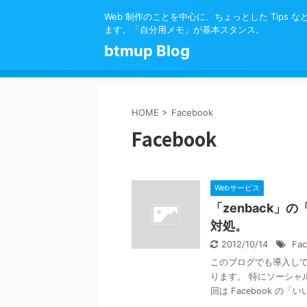
Web 制作のことを中心に、ちょっとした Tips 
ます。「自分用メモ」が基本スタンス。
btmup Blog
HOME
>
Facebook
Facebook
Webサービス
「zenback
対処。
2012/10/14
Fa
このブログでも導入して
ります。 特にソーシャ
回は Facebook の「いい 