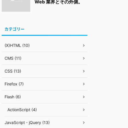
Web 業界とその外側。
カテゴリー
(X)HTML (10)
CMS (11)
CSS (13)
Firefox (7)
Flash (6)
ActionScript (4)
JavaScript・jQuery (13)