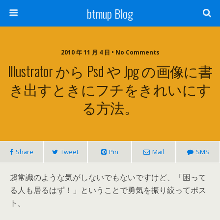
btmup Blog
2010 年 11 月 4 日 • No Comments
Illustrator から Psd や Jpg の画像に書
き出すときにフチをきれいにす
る方法。
Share
Tweet
Pin
Mail
SMS
超常識のような気がしないでもないですけど、「困って
る人も居るはず！」ということで勇気を振り絞ってポス
ト。