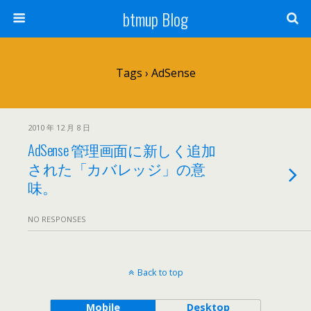
btmup Blog
Tags › AdSense
2010 年 12 月 8 日
AdSense 管理画面に新しく追加
された「カバレッジ」の意
味。
NO RESPONSES
Back to top
Mobile
Desktop