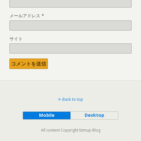
メールアドレス
*
サイト
Back to top
Mobile
Desktop
All content Copyright btmup Blog