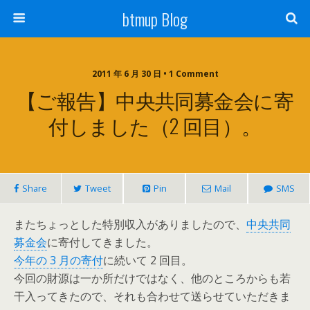
btmup Blog
2011 年 6 月 30 日 • 1 Comment
【ご報告】中央共同募金会に寄
付しました（2 回目）。
Share
Tweet
Pin
Mail
SMS
またちょっとした特別収入がありましたので、
中央共同
募金会
に寄付してきました。
今年の 3 月の寄付
に続いて 2 回目。
今回の財源は一か所だけではなく、他のところからも若
干入ってきたので、それも合わせて送らせていただきま