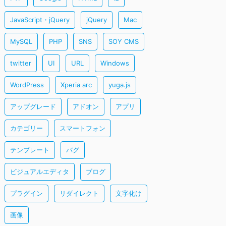
JavaScript・jQuery
jQuery
Mac
MySQL
PHP
SNS
SOY CMS
twitter
UI
URL
Windows
WordPress
Xperia arc
yuga.js
アップグレード
アドオン
アプリ
カテゴリー
スマートフォン
テンプレート
バグ
ビジュアルエディタ
ブログ
プラグイン
リダイレクト
文字化け
画像