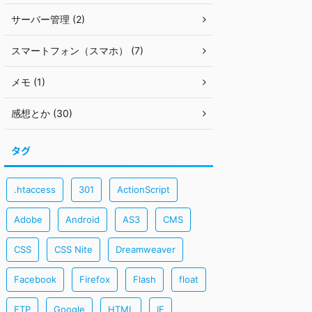
サーバー管理 (2)
スマートフォン（スマホ） (7)
メモ (1)
感想とか (30)
タグ
.htaccess
301
ActionScript
Adobe
Android
AS3
CMS
CSS
CSS Nite
Dreamweaver
Facebook
Firefox
Flash
float
FTP
Google
HTML
IE