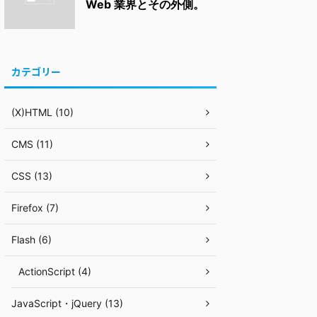
Web 業界とその外側。
カテゴリー
(X)HTML (10)
CMS (11)
CSS (13)
Firefox (7)
Flash (6)
ActionScript (4)
JavaScript・jQuery (13)