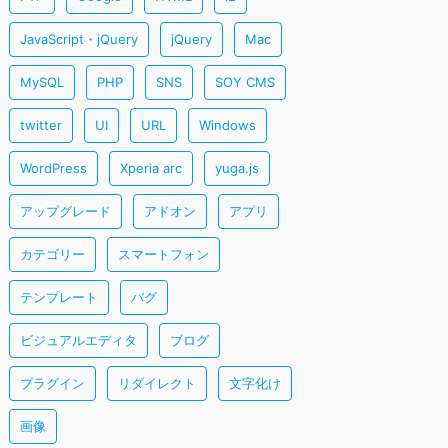
JavaScript・jQuery
jQuery
Mac
MySQL
PHP
SNS
SOY CMS
twitter
UI
URL
Windows
WordPress
Xperia arc
yuga.js
アップグレード
アドオン
アプリ
カテゴリー
スマートフォン
テンプレート
バグ
ビジュアルエディタ
ブログ
プラグイン
リダイレクト
文字化け
画像