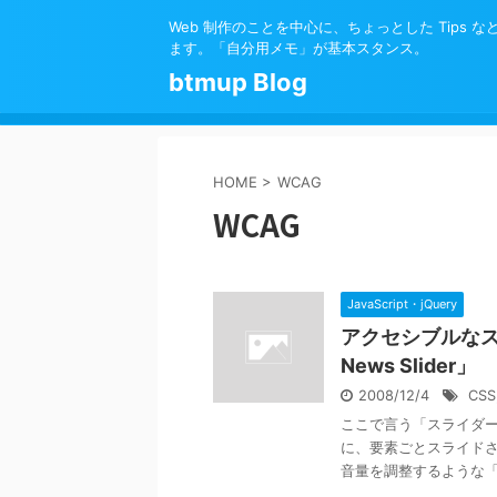
Web 制作のことを中心に、ちょっとした Tips 
ます。「自分用メモ」が基本スタンス。
btmup Blog
HOME
>
WCAG
WCAG
JavaScript・jQuery
アクセシブルなスライダ
News Slider」
2008/12/4
CSS
ここで言う「スライダ
に、要素ごとスライドさ
音量を調整するような「つ