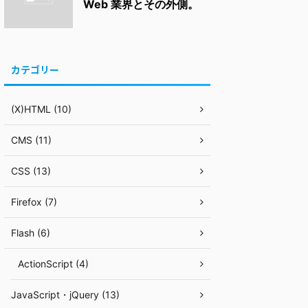
Web 業界とその外側。
カテゴリー
(X)HTML (10)
CMS (11)
CSS (13)
Firefox (7)
Flash (6)
ActionScript (4)
JavaScript・jQuery (13)