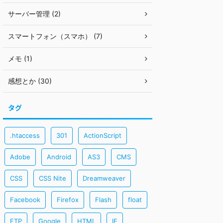
サーバー管理 (2)
スマートフォン（スマホ） (7)
メモ (1)
感想とか (30)
タグ
.htaccess
301
ActionScript
Adobe
Android
AS3
CMS
CSS
CSS Nite
Dreamweaver
Facebook
Firefox
Flash
float
FTP
Google
HTML
IE