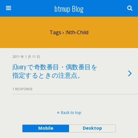
btmup Blog
Tags › :nth-Child
2011 年 1 月 11 日
jQuery で奇数番目・偶数番目を
指定するときの注意点。
1 RESPONSE
Back to top
Mobile
Desktop