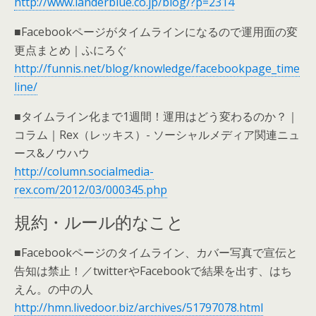
http://www.landerblue.co.jp/blog/?p=2314
■Facebookページがタイムラインになるので運用面の変
更点まとめ｜ふにろぐ
http://funnis.net/blog/knowledge/facebookpage_time
line/
■タイムライン化まで1週間！運用はどう変わるのか？｜
コラム｜Rex（レッキス）- ソーシャルメディア関連ニュ
ース&ノウハウ
http://column.socialmedia-
rex.com/2012/03/000345.php
規約・ルール的なこと
■Facebookページのタイムライン、カバー写真で宣伝と
告知は禁止！／twitterやFacebookで結果を出す、はち
えん。の中の人
http://hmn.livedoor.biz/archives/51797078.html