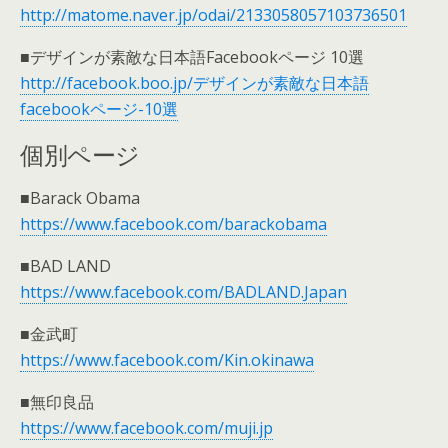
http://matome.naver.jp/odai/2133058057103736501
■デザインが素敵な日本語Facebookページ 10選
http://facebook.boo.jp/デザインが素敵な日本語
facebookページ-10選
個別ページ
■Barack Obama
https://www.facebook.com/barackobama
■BAD LAND
https://www.facebook.com/BADLAND.Japan
■金武町
https://www.facebook.com/Kin.okinawa
■無印良品
https://www.facebook.com/muji.jp