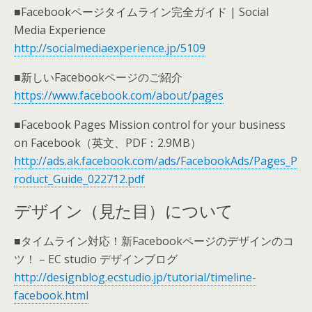
■Facebookページタイムライン完全ガイド | Social
Media Experience
http://socialmediaexperience.jp/5109
■新しいFacebookページのご紹介
https://www.facebook.com/about/pages
■Facebook Pages Mission control for your business
on Facebook（英文、PDF：2.9MB）
http://ads.ak.facebook.com/ads/FacebookAds/Pages_P
roduct_Guide_022712.pdf
デザイン（見た目）について
■タイムライン対応！新Facebookページのデザインのコ
ツ！ – EC studio デザインブログ
http://designblog.ecstudio.jp/tutorial/timeline-
facebook.html