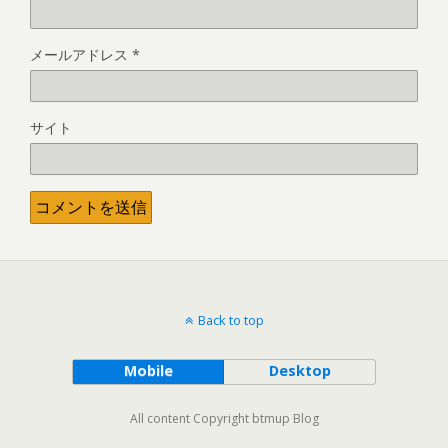
メールアドレス
*
サイト
Back to top
Mobile
Desktop
All content Copyright btmup Blog