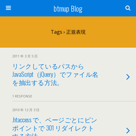
btmup Blog
Tags › 正規表現
2011 年 3 月 5 日
リンクしているパスから
JavaScript（jQuery）でファイル名
を抽出する方法。
1 RESPONSE
2010 年 12 月 3 日
.htaccess で、ページごとにピン
ポイントで 301 リダイレクト
する方法。