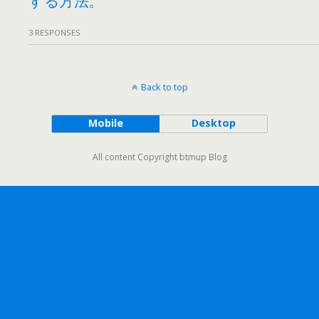
3 RESPONSES
Back to top
Mobile
Desktop
All content Copyright btmup Blog